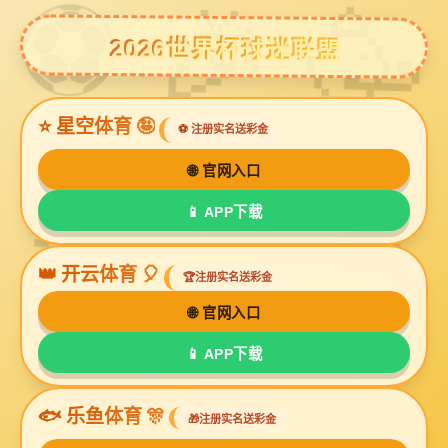
熊猫体育
熊猫体育「中国」官方网站 - 快乐运动,智慧健身
登录
注册
English
联系方式
产品询盘
联系方式
熊猫体育
-
联系熊猫体育
- 联系方式
国内联系方式