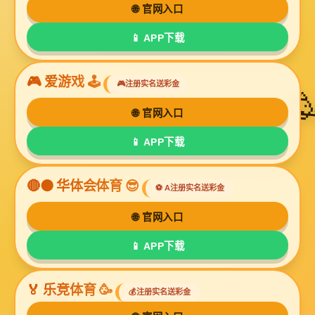
地址：福建省泉州市南安市丰州镇桃源工业区莲花路1100号
电话：0595-86868268 ; 18965719289 ; 18965719278
邮箱：345590670@qq.com
公司官网：shuyuanlife.com
商标：
海外联系方式
电话：+8618959706218
QQ：2426475476